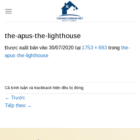
Bỏ
qua
nội
dung
the-apus-the-lighthouse
Được xuất bản vào
30/07/2020
tại
1753 × 693
trong
the-
apus-the-lighthouse
Cả bình luận và trackback hiện đều bị đóng.
←
Trước
Tiếp theo
→