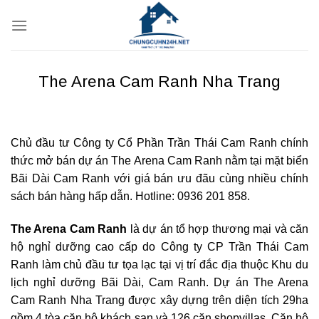
Bỏ
qua
nội
dung
The Arena Cam Ranh Nha Trang
Chủ đầu tư Công ty Cổ Phần Trần Thái Cam Ranh chính
thức mở bán dự án The Arena Cam Ranh nằm tại mặt biển
Bãi Dài Cam Ranh với giá bán ưu đãu cùng nhiều chính
sách bán hàng hấp dẫn. Hotline: 0936 201 858.
The Arena Cam Ranh
là dự án tổ hợp thương mại và căn
hộ nghỉ dưỡng cao cấp do Công ty CP Trần Thái Cam
Ranh làm chủ đầu tư tọa lạc tại vị trí đắc địa thuộc Khu du
lịch nghỉ dưỡng Bãi Dài, Cam Ranh. Dự án The Arena
Cam Ranh Nha Trang được xây dựng trên diện tích 29ha
gồm 4 tòa căn hộ khách sạn và 126 căn shopvillas. Căn hộ