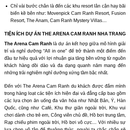
Chỉ vài bước chân là đến các khu resort lân cận hay bãi
biển kề bên như: Movenpick Cam Ranh Resort, Fusion
Resort, The Anam, Cam Ranh Mystery Villas…
TIỆN ÍCH DỰ ÁN THE ARENA CAM RANH NHA TRANG
The Arena Cam Ranh
là dự án kết hợp giữa mô hình giải
trí và nghỉ dưỡng “All in one” để trở thành một điểm đến
đầu tư hiệu quả với lợi nhuận gia tăng bền vững từ nguồn
khách hàng dồi dào và đa dạng quanh năm mang đến
những trải nghiệm nghỉ dưỡng xứng tầm bậc nhất.
Đến với The Arena Cam Ranh du khách được đắm mình
trong hàng loạt các tiện ích hiện đại và đẳng cấp bao gồm
các lựa chọn ăn uống đa văn hóa như Nhật Bản, Ý, Hàn
Quốc, cũng như Café, Khu thư giãn ngoài trời, Khu vui
chơi dành cho trẻ em, Công viên chủ đề, Hồ bơi trung tâm,
Rạp chiếu phim ngoài trời, Hồ bơi vô cực… Với nhiều sự
lựa chọn vô tận để thưởng thức, người ta chắc chắn sẽ