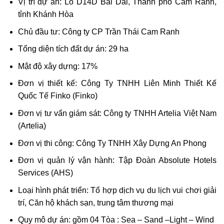
Vị trí dự án: Lô D14D Bãi Dài, Thành phố Cam Ranh,
tỉnh Khánh Hòa
Chủ đầu tư: Công ty CP Trần Thái Cam Ranh
Tổng diện tích đất dự án: 29 ha
Mật độ xây dựng: 17%
Đơn vị thiết kế: Công Ty TNHH Liên Minh Thiết Kế
Quốc Tế Finko (Finko)
Đơn vị tư vấn giám sát: Công ty TNHH Artelia Việt Nam
(Artelia)
Đơn vị thi công: Công Ty TNHH Xây Dựng An Phong
Đơn vị quản lý vận hành: Tập Đoàn Absolute Hotels
Services (AHS)
Loại hình phát triển: Tổ hợp dịch vụ du lịch vui chơi giải
trí, Căn hộ khách sạn, trung tâm thương mại
Quy mô dự án: gồm 04 Tòa : Sea – Sand –Light – Wind