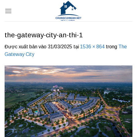
Bỏ
qua
nội
dung
the-gateway-city-an-thi-1
Được xuất bản vào
31/03/2025
tại
1536 × 864
trong
The
Gateway City