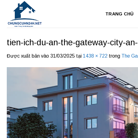
Bỏ
qua
TRANG CHỦ
nội
dung
tien-ich-du-an-the-gateway-city-an-
Được xuất bản vào
31/03/2025
tại
1438 × 722
trong
The Ga