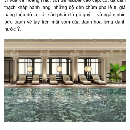
vị Vua và Hoàng Hậu, với đá Marble cao cấp, cột đá cẩm
thạch khắp hành lang, những bộ đèn chùm pha lê trị giá
hàng triệu đô la, các sản phẩm từ gỗ quý,… và ngắm nhìn
bức tranh vẽ tay trên mái vòm của danh họa lừng danh
nước Ý.