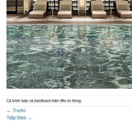
Cả bình luận và trackback hiện đều bị đóng.
←
Trước
Tiếp theo
→