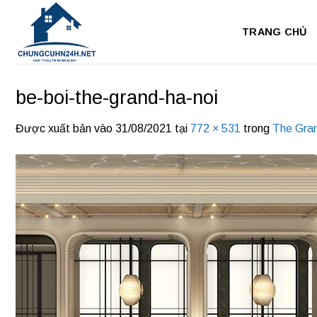
Bỏ
qua
TRANG CHỦ
nội
dung
be-boi-the-grand-ha-noi
Được xuất bản vào
31/08/2021
tại
772 × 531
trong
The Gra