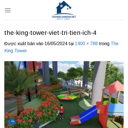
Bỏ
qua
nội
dung
the-king-tower-viet-tri-tien-ich-4
Được xuất bản vào
16/05/2024
tại
1400 × 788
trong
The
King Tower