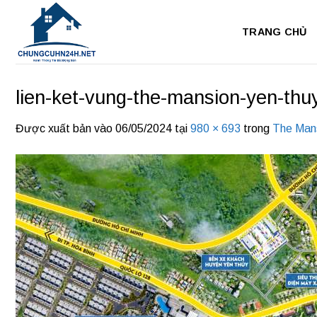
Bỏ
qua
TRANG CHỦ
nội
dung
lien-ket-vung-the-mansion-yen-thu
Được xuất bản vào
06/05/2024
tại
980 × 693
trong
The Man