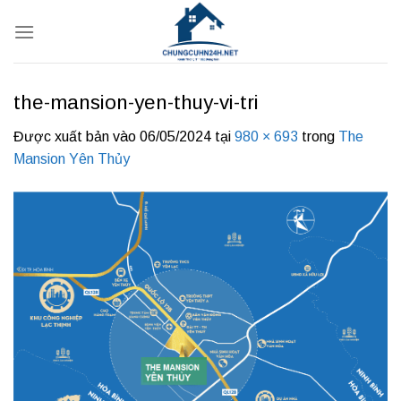
Bỏ
qua
nội
dung
the-mansion-yen-thuy-vi-tri
Được xuất bản vào
06/05/2024
tại
980 × 693
trong
The
Mansion Yên Thủy