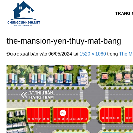
Bỏ
qua
TRANG 
nội
dung
the-mansion-yen-thuy-mat-bang
Được xuất bản vào
06/05/2024
tại
1520 × 1080
trong
The M