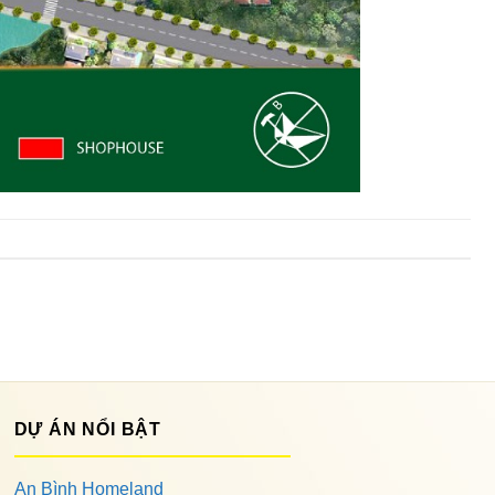
DỰ ÁN NỔI BẬT
An Bình Homeland