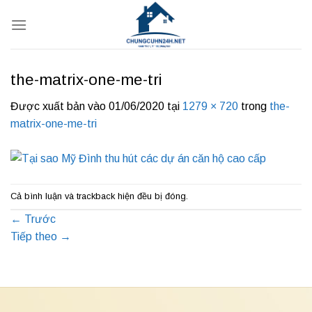
Bỏ
qua
nội
dung
the-matrix-one-me-tri
Được xuất bản vào
01/06/2020
tại
1279 × 720
trong
the-
matrix-one-me-tri
Cả bình luận và trackback hiện đều bị đóng.
←
Trước
Tiếp theo
→