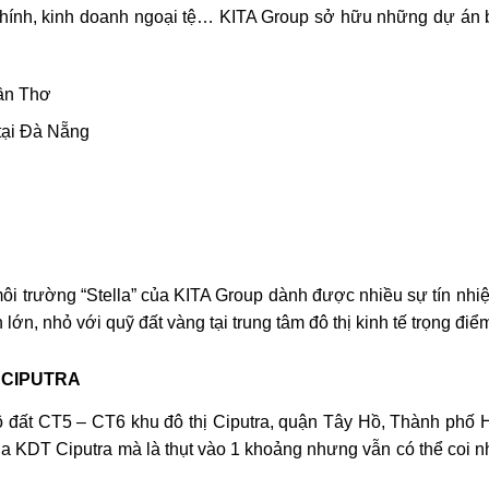
 chính, kinh doanh ngoại tệ… KITA Group sở hữu những dự án bấ
Cần Thơ
 tại Đà Nẵng
ôi trường “Stella” của KITA Group dành được nhiều sự tín nhiệ
lớn, nhỏ với quỹ đất vàng tại trung tâm đô thị kinh tế trọng đi
 CIPUTRA
 lô đất CT5 – CT6 khu đô thị Ciputra, quận Tây Hồ, Thành phố
 KDT Ciputra mà là thụt vào 1 khoảng nhưng vẫn có thể coi n