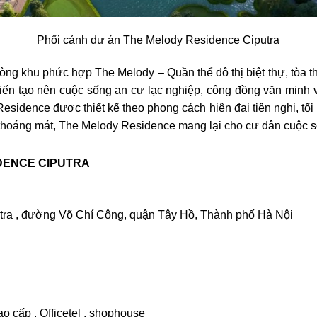
Phối cảnh dự án The Melody Residence Ciputra
òng khu phức hợp The Melody – Quần thể đô thị biệt thự, tòa 
iến tạo nên cuộc sống an cư lạc nghiệp, công đồng văn minh 
sidence được thiết kế theo phong cách hiện đại tiện nghi, tối
thoáng mát, The Melody Residence mang lại cho cư dân cuộc số
DENCE CIPUTRA
ra , đường Võ Chí Công, quận Tây Hồ, Thành phố Hà Nội
 cấp , Officetel , shophouse