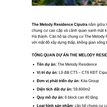
The Melody Residence Ciputra
nằm giữa l
chung cư cao cấp và cảnh quan xanh mát k
Hà thành. Căn hộ tại chung cư The Melody Re
với mật độ xây dựng thấp, không gian sống 
TỔNG QUAN DỰ ÁN THE MELODY RESI
Tên dự án:
The Melody Residence
Vị trí dự án:
Lô đất CT5 – CT6 KĐT Ciput
Đơn vị phát triển dự án:
Kita Group
Diện tích đất dự án:
59.600m2
Quy mô dự án:
6 block cao 40 tầng
Loại hình sản phầm:
căn hộ chung cư cao