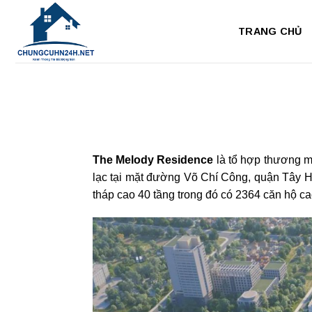
Bỏ
qua
TRANG CHỦ
nội
dung
The Melody Residence
là tổ hợp thương mạ
lạc tại mặt đường Võ Chí Công, quận Tây 
tháp cao 40 tầng trong đó có 2364 căn hộ ca