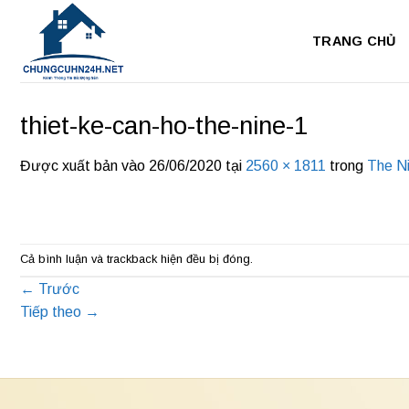
Bỏ
qua
TRANG CHỦ
nội
dung
thiet-ke-can-ho-the-nine-1
Được xuất bản vào
26/06/2020
tại
2560 × 1811
trong
The N
Cả bình luận và trackback hiện đều bị đóng.
←
Trước
Tiếp theo
→