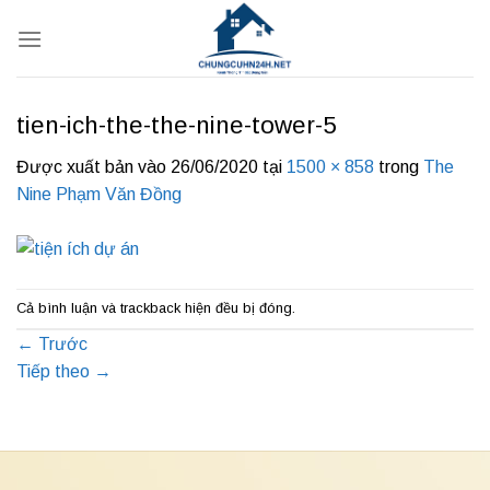
Bỏ
qua
nội
dung
tien-ich-the-the-nine-tower-5
Được xuất bản vào
26/06/2020
tại
1500 × 858
trong
The
Nine Phạm Văn Đồng
Cả bình luận và trackback hiện đều bị đóng.
←
Trước
Tiếp theo
→