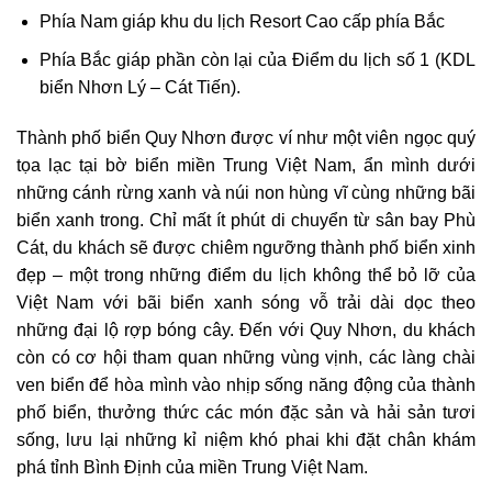
Phía Nam giáp khu du lịch Resort Cao cấp phía Bắc
Phía Bắc giáp phần còn lại của Điểm du lịch số 1 (KDL
biển Nhơn Lý – Cát Tiến).
Thành phố biển Quy Nhơn được ví như một viên ngọc quý
tọa lạc tại bờ biển miền Trung Việt Nam, ẩn mình dưới
những cánh rừng xanh và núi non hùng vĩ cùng những bãi
biển xanh trong. Chỉ mất ít phút di chuyển từ sân bay Phù
Cát, du khách sẽ được chiêm ngưỡng thành phố biển xinh
đẹp – một trong những điểm du lịch không thể bỏ lỡ của
Việt Nam với bãi biển xanh sóng vỗ trải dài dọc theo
những đại lộ rợp bóng cây. Đến với Quy Nhơn, du khách
còn có cơ hội tham quan những vùng vịnh, các làng chài
ven biển để hòa mình vào nhịp sống năng động của thành
phố biển, thưởng thức các món đặc sản và hải sản tươi
sống, lưu lại những kỉ niệm khó phai khi đặt chân khám
phá tỉnh Bình Định của miền Trung Việt Nam.