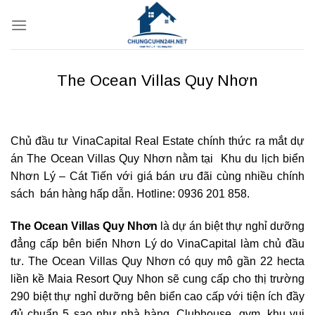
Bỏ
qua
nội
dung
The Ocean Villas Quy Nhơn
Chủ đầu tư VinaCapital Real Estate chính thức ra mắt dự
án The Ocean Villas Quy Nhơn nằm tại Khu du lịch biển
Nhơn Lý – Cát Tiến với giá bán ưu đãi cùng nhiều chính
sách bán hàng hấp dẫn. Hotline: 0936 201 858.
The Ocean Villas Quy Nhơn
là dự án biệt thự nghỉ dưỡng
đẳng cấp bên biển Nhơn Lý do VinaCapital làm chủ đầu
tư. The Ocean Villas Quy Nhơn có quy mô gần 22 hecta
liền kề Maia Resort Quy Nhon sẽ cung cấp cho thị trường
290 biệt thự nghỉ dưỡng bên biển cao cấp với tiện ích đầy
đủ chuẩn 5 sao như nhà hàng, Clubhouse, gym, khu vui