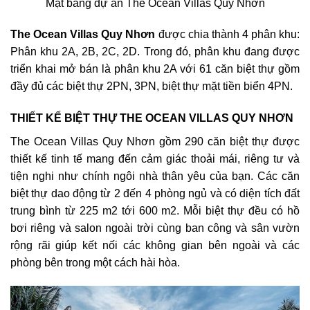
Mặt bằng dự án The Ocean Villas Quy Nhơn
The Ocean Villas Quy Nhơn
được chia thành 4 phân khu:
Phân khu 2A, 2B, 2C, 2D. Trong đó, phân khu đang được
triển khai mở bán là phân khu 2A với 61 căn biệt thự gồm
đầy đủ các biệt thự 2PN, 3PN, biệt thự mặt tiền biển 4PN.
THIẾT KẾ BIỆT THỰ THE OCEAN VILLAS QUY NHƠN
The Ocean Villas Quy Nhơn gồm 290 căn biệt thự được
thiết kế tinh tế mang đến cảm giác thoải mái, riêng tư và
tiện nghi như chính ngôi nhà thân yêu của bạn. Các căn
biệt thự dao động từ 2 đến 4 phòng ngủ và có diện tích đất
trung bình từ 225 m2 tới 600 m2. Mỗi biệt thự đều có hồ
bơi riêng và salon ngoài trời cùng ban công và sân vườn
rộng rãi giúp kết nối các không gian bên ngoài và các
phòng bên trong một cách hài hòa.