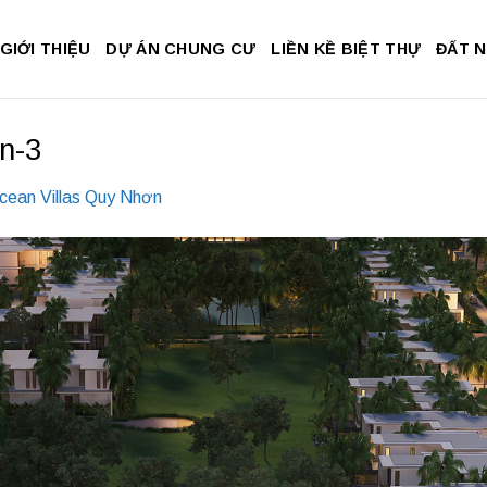
GIỚI THIỆU
DỰ ÁN CHUNG CƯ
LIỀN KỀ BIỆT THỰ
ĐẤT 
on-3
cean Villas Quy Nhơn