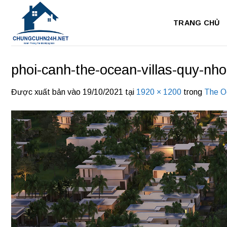
Bỏ
qua
TRANG CHỦ
nội
dung
phoi-canh-the-ocean-villas-quy-nh
Được xuất bản vào
19/10/2021
tại
1920 × 1200
trong
The O