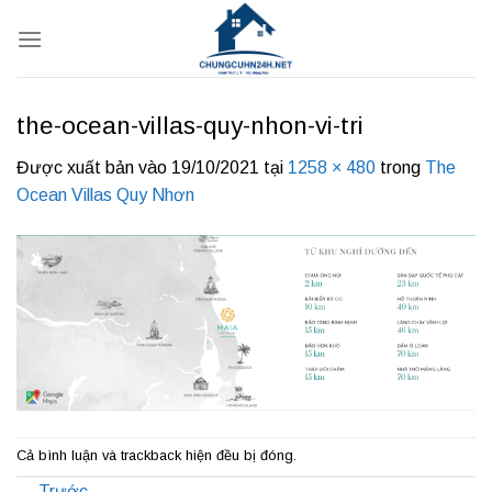
Bỏ
qua
nội
dung
the-ocean-villas-quy-nhon-vi-tri
Được xuất bản vào
19/10/2021
tại
1258 × 480
trong
The
Ocean Villas Quy Nhơn
Cả bình luận và trackback hiện đều bị đóng.
←
Trước