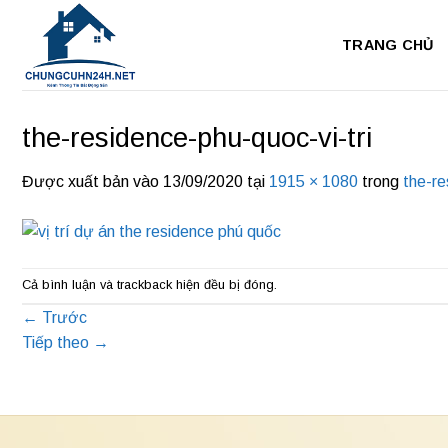
Bỏ
qua
TRANG CHỦ
nội
dung
the-residence-phu-quoc-vi-tri
Được xuất bản vào
13/09/2020
tại
1915 × 1080
trong
the-re
Cả bình luận và trackback hiện đều bị đóng.
←
Trước
Tiếp theo
→