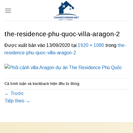
Bỏ
qua
nội
dung
the-residence-phu-quoc-villa-aragon-2
Được xuất bản vào
13/09/2020
tại
1920 × 1080
trong
the-
residence-phu-quoc-villa-aragon-2
Cả bình luận và trackback hiện đều bị đóng.
←
Trước
Tiếp theo
→