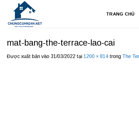
Bỏ
qua
TRANG CHỦ
nội
dung
mat-bang-the-terrace-lao-cai
Được xuất bản vào
31/03/2022
tại
1200 × 814
trong
The Ter