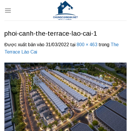
Bỏ
qua
nội
dung
phoi-canh-the-terrace-lao-cai-1
Được xuất bản vào
31/03/2022
tại
800 × 463
trong
The
Terrace Lào Cai