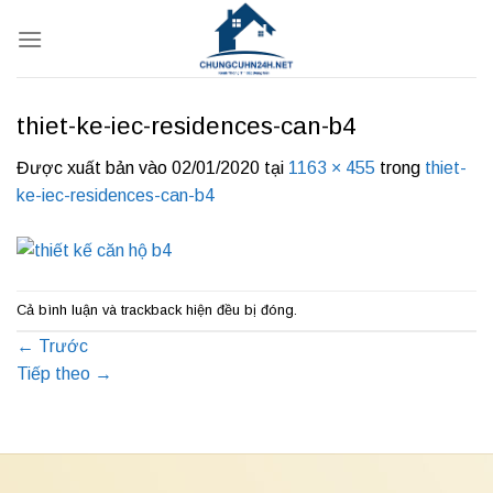
Bỏ
qua
nội
dung
thiet-ke-iec-residences-can-b4
Được xuất bản vào
02/01/2020
tại
1163 × 455
trong
thiet-
ke-iec-residences-can-b4
Cả bình luận và trackback hiện đều bị đóng.
←
Trước
Tiếp theo
→