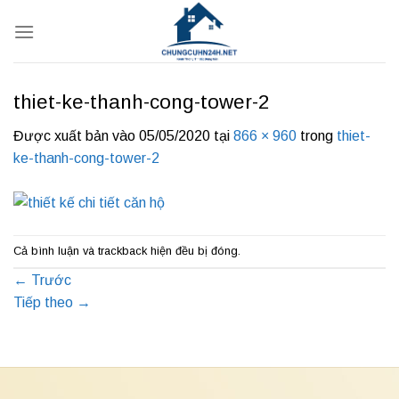
Bỏ
qua
nội
dung
thiet-ke-thanh-cong-tower-2
Được xuất bản vào
05/05/2020
tại
866 × 960
trong
thiet-
ke-thanh-cong-tower-2
Cả bình luận và trackback hiện đều bị đóng.
←
Trước
Tiếp theo
→