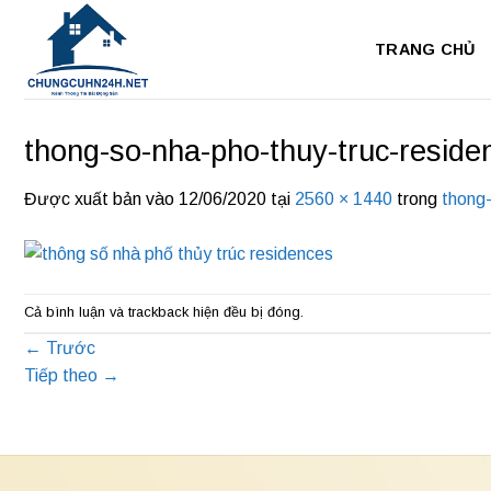
Bỏ
qua
TRANG CHỦ
nội
dung
thong-so-nha-pho-thuy-truc-reside
Được xuất bản vào
12/06/2020
tại
2560 × 1440
trong
thong-
Cả bình luận và trackback hiện đều bị đóng.
←
Trước
Tiếp theo
→