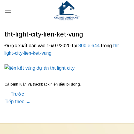
Bỏ
qua
nội
dung
tht-light-city-lien-ket-vung
Được xuất bản vào
16/07/2020
tại
800 × 644
trong
tht-
light-city-lien-ket-vung
Cả bình luận và trackback hiện đều bị đóng.
←
Trước
Tiếp theo
→