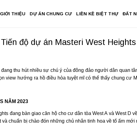
GIỚI THIỆU
DỰ ÁN CHUNG CƯ
LIỀN KỀ BIỆT THỰ
ĐẤT 
Tiến độ dự án Masteri West Heights
à đang thu hút nhiều sự chú ý của đông đảo người dân quan t
trọn view hướng ra hồ điều hòa tuyệt mĩ có thể thấy chung cư 
S NĂM 2023
ights đang bàn giao căn hộ cho cư dân tòa West A và West D v
t và chuẩn bị chào đón những chủ nhân tinh hoa về tổ ấm mới n