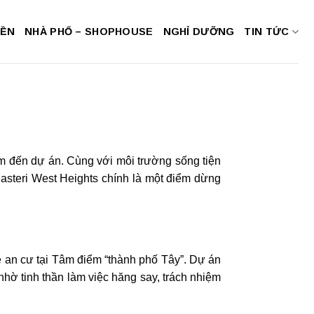
NỀN
NHÀ PHỐ – SHOPHOUSE
NGHỈ DƯỠNG
TIN TỨC
âm đến dự án. Cùng với môi trường sống tiện
Masteri West Heights chính là một điểm dừng
ề an cư tại Tâm điểm “thành phố Tây”. Dự án
hờ tinh thần làm việc hăng say, trách nhiệm