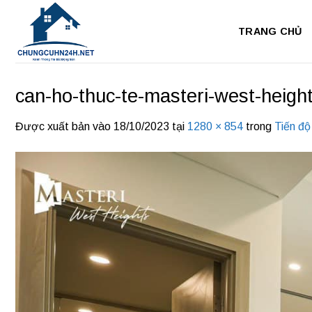
Bỏ
qua
TRANG CHỦ
nội
dung
can-ho-thuc-te-masteri-west-heigh
Được xuất bản vào
18/10/2023
tại
1280 × 854
trong
Tiến độ