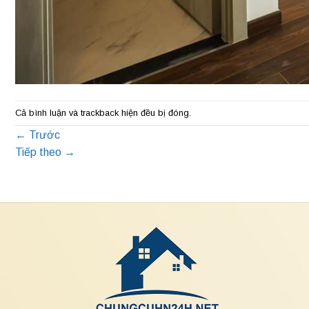
Cả bình luận và trackback hiện đều bị đóng.
←
Trước
Tiếp theo
→