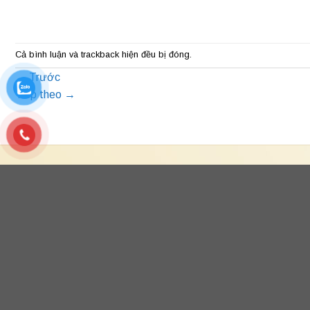
Cả bình luận và trackback hiện đều bị đóng.
←
Trước
Tiếp theo
→
Chungcuhn24h.net là trang web thông tin bất động sản
hàng đầu tại Việt Nam. Chungcuhn24h.net cập nhật