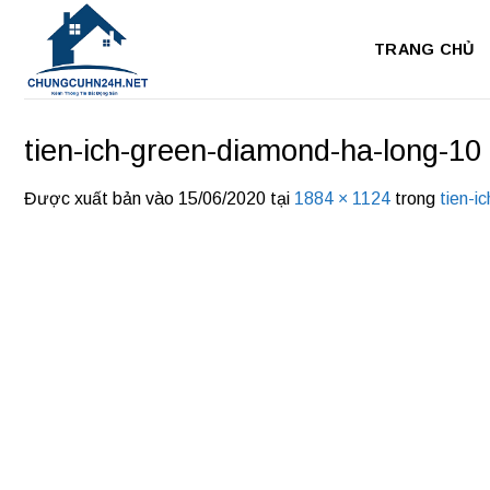
Bỏ
qua
TRANG CHỦ
nội
dung
tien-ich-green-diamond-ha-long-10
Được xuất bản vào
15/06/2020
tại
1884 × 1124
trong
tien-i