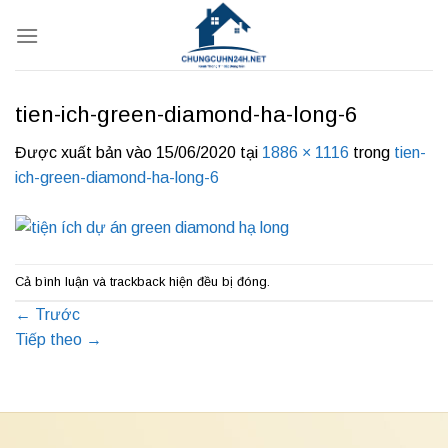
Bỏ
qua
nội
dung
tien-ich-green-diamond-ha-long-6
Được xuất bản vào
15/06/2020
tại
1886 × 1116
trong
tien-
ich-green-diamond-ha-long-6
Cả bình luận và trackback hiện đều bị đóng.
←
Trước
Tiếp theo
→