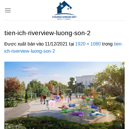
Bỏ
qua
nội
dung
tien-ich-riverview-luong-son-2
Được xuất bản vào
11/12/2021
tại
1920 × 1080
trong
tien-
ich-riverview-luong-son-2