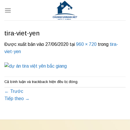
Bỏ
qua
nội
dung
tira-viet-yen
Được xuất bản vào
27/06/2020
tại
960 × 720
trong
tira-
viet-yen
Cả bình luận và trackback hiện đều bị đóng.
←
Trước
Tiếp theo
→