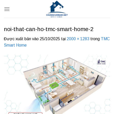
Bỏ
qua
nội
dung
noi-that-can-ho-tmc-smart-home-2
Được xuất bản vào
25/10/2025
tại
2000 × 1283
trong
TMC
Smart Home