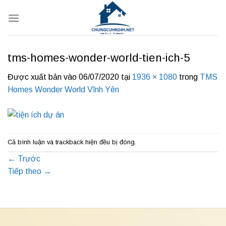
Bỏ
qua
nội
dung
tms-homes-wonder-world-tien-ich-5
Được xuất bản vào
06/07/2020
tại
1936 × 1080
trong
TMS
Homes Wonder World Vĩnh Yên
Cả bình luận và trackback hiện đều bị đóng.
←
Trước
Tiếp theo
→