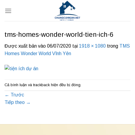
Bỏ
qua
nội
dung
tms-homes-wonder-world-tien-ich-6
Được xuất bản vào
06/07/2020
tại
1918 × 1080
trong
TMS
Homes Wonder World Vĩnh Yên
Cả bình luận và trackback hiện đều bị đóng.
←
Trước
Tiếp theo
→