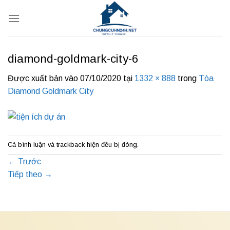
Bỏ
qua
nội
dung
diamond-goldmark-city-6
Được xuất bản vào
07/10/2020
tại
1332 × 888
trong
Tòa
Diamond Goldmark City
Cả bình luận và trackback hiện đều bị đóng.
←
Trước
Tiếp theo
→