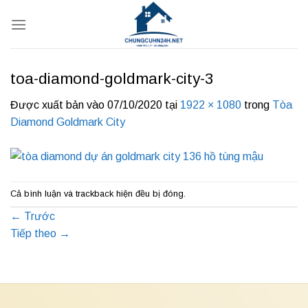
Bỏ
qua
nội
dung
toa-diamond-goldmark-city-3
Được xuất bản vào
07/10/2020
tại
1922 × 1080
trong
Tòa
Diamond Goldmark City
Cả bình luận và trackback hiện đều bị đóng.
←
Trước
Tiếp theo
→