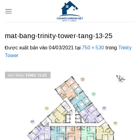
Bỏ
qua
nội
dung
mat-bang-trinity-tower-tang-13-25
Được xuất bản vào
04/03/2021
tại
750 × 530
trong
Trinity
Tower