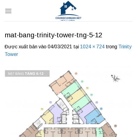
Bỏ
qua
nội
dung
mat-bang-trinity-tower-tng-5-12
Được xuất bản vào
04/03/2021
tại
1024 × 724
trong
Trinity
Tower