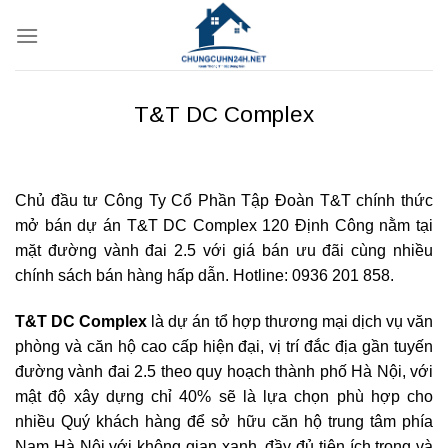
Bỏ
qua
nội
dung
T&T DC Complex
Chủ đầu tư Công Ty Cổ Phần Tập Đoàn T&T chính thức
mở bán dự án T&T DC Complex 120 Định Công nằm tại
mặt đường vành đai 2.5 với giá bán ưu đãi cùng nhiều
chính sách bán hàng hấp dẫn. Hotline: 0936 201 858.
T&T DC Complex
là dự án tổ hợp thương mại dịch vụ văn
phòng và căn hộ cao cấp hiện đại, vị trí đắc địa gần tuyến
đường vành đai 2.5 theo quy hoạch thành phố Hà Nội, với
mật độ xây dựng chỉ 40% sẽ là lựa chọn phù hợp cho
nhiều Quý khách hàng để sở hữu căn hộ trung tâm phía
Nam Hà Nội với không gian xanh, đầy đủ tiện ích trong và