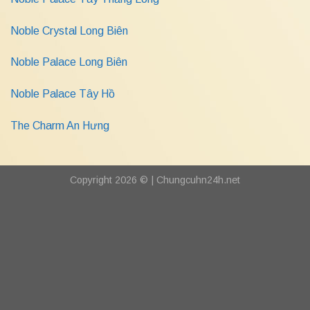
Noble Crystal Long Biên
Noble Palace Long Biên
Noble Palace Tây Hồ
The Charm An Hưng
Copyright 2026 © |
Chungcuhn24h.net