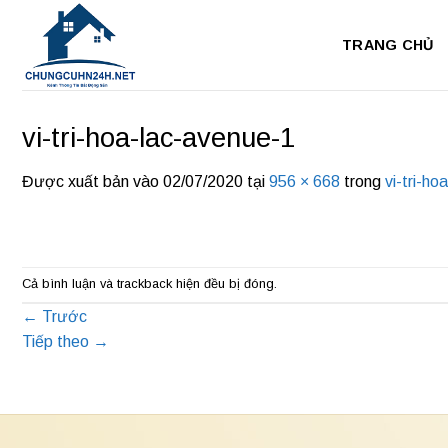
Bỏ
qua
TRANG CHỦ
nội
dung
vi-tri-hoa-lac-avenue-1
Được xuất bản vào
02/07/2020
tại
956 × 668
trong
vi-tri-ho
Cả bình luận và trackback hiện đều bị đóng.
←
Trước
Tiếp theo
→