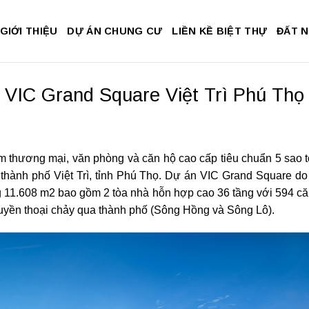
GIỚI THIỆU
DỰ ÁN CHUNG CƯ
LIỀN KỀ BIỆT THỰ
ĐẤT 
VIC Grand Square Việt Trì Phú Thọ
âm thương mại, văn phòng và căn hộ cao cấp tiêu chuẩn 5 sao t
thành phố Việt Trì, tỉnh Phú Thọ. Dự án VIC Grand Square 
g 11.608 m2 bao gồm 2 tòa nhà hỗn hợp cao 36 tầng với 594 c
 huyền thoại chảy qua thành phố (Sông Hồng và Sông Lô).