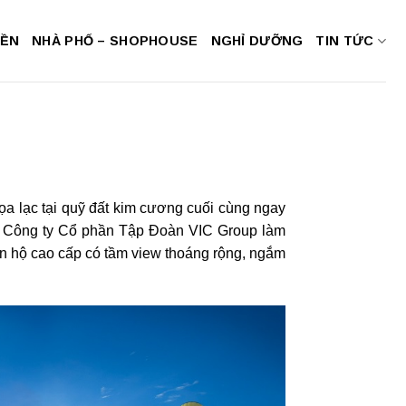
NỀN
NHÀ PHỐ – SHOPHOUSE
NGHỈ DƯỠNG
TIN TỨC
ọa lạc tại quỹ đất kim cương cuối cùng ngay
do Công ty Cổ phần Tập Đoàn VIC Group làm
ăn hộ cao cấp có tầm view thoáng rộng, ngắm