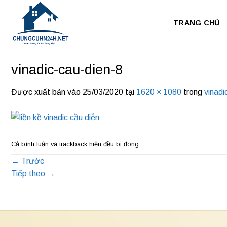
Bỏ
qua
TRANG CHỦ
nội
dung
vinadic-cau-dien-8
Được xuất bản vào
25/03/2020
tại
1620 × 1080
trong
vinadi
Cả bình luận và trackback hiện đều bị đóng.
←
Trước
Tiếp theo
→