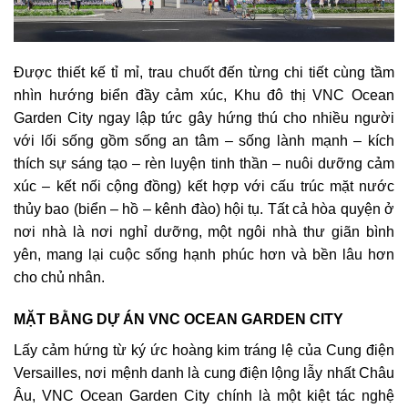
Được thiết kế tỉ mỉ, trau chuốt đến từng chi tiết cùng tầm
nhìn hướng biển đầy cảm xúc, Khu đô thị VNC Ocean
Garden City ngay lập tức gây hứng thú cho nhiều người
với lối sống gồm sống an tâm – sống lành mạnh – kích
thích sự sáng tạo – rèn luyện tinh thần – nuôi dưỡng cảm
xúc – kết nối cộng đồng) kết hợp với cấu trúc mặt nước
thủy bao (biển – hồ – kênh đào) hội tụ. Tất cả hòa quyện ở
nơi nhà là nơi nghỉ dưỡng, một ngôi nhà thư giãn bình
yên, mang lại cuộc sống hạnh phúc hơn và bền lâu hơn
cho chủ nhân.
MẶT BẰNG DỰ ÁN VNC OCEAN GARDEN CITY
Lấy cảm hứng từ ký ức hoàng kim tráng lệ của Cung điện
Versailles, nơi mệnh danh là cung điện lộng lẫy nhất Châu
Âu, VNC Ocean Garden City chính là một kiệt tác nghệ