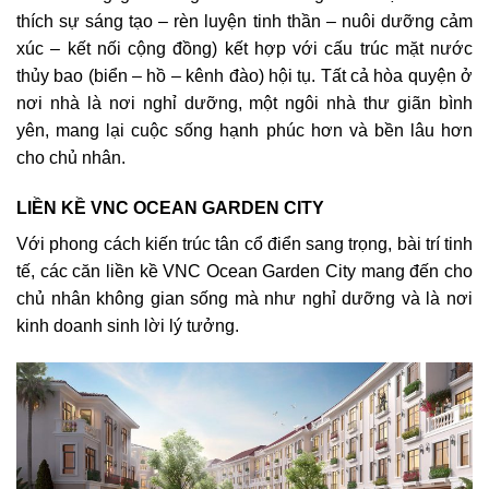
thích sự sáng tạo – rèn luyện tinh thần – nuôi dưỡng cảm
xúc – kết nối cộng đồng) kết hợp với cấu trúc mặt nước
thủy bao (biển – hồ – kênh đào) hội tụ. Tất cả hòa quyện ở
nơi nhà là nơi nghỉ dưỡng, một ngôi nhà thư giãn bình
yên, mang lại cuộc sống hạnh phúc hơn và bền lâu hơn
cho chủ nhân.
LIỀN KỀ VNC OCEAN GARDEN CITY
Với phong cách kiến trúc tân cổ điển sang trọng, bài trí tinh
tế, các căn liền kề VNC Ocean Garden City mang đến cho
chủ nhân không gian sống mà như nghỉ dưỡng và là nơi
kinh doanh sinh lời lý tưởng.