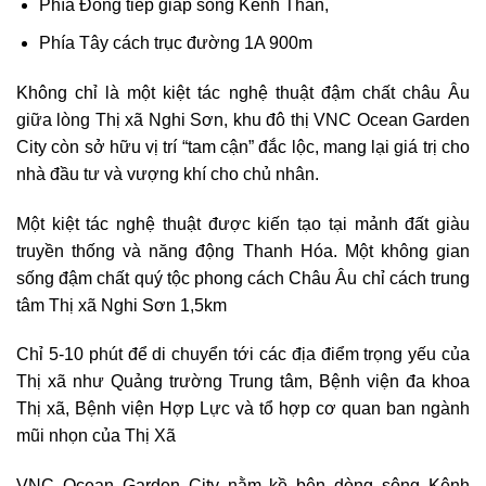
Phía Đông tiếp giáp sông Kênh Than,
Phía Tây cách trục đường 1A 900m
Không chỉ là một kiệt tác nghệ thuật đậm chất châu Âu
giữa lòng Thị xã Nghi Sơn, khu đô thị VNC Ocean Garden
City còn sở hữu vị trí “tam cận” đắc lộc, mang lại giá trị cho
nhà đầu tư và vượng khí cho chủ nhân.
Một kiệt tác nghệ thuật được kiến tạo tại mảnh đất giàu
truyền thống và năng động Thanh Hóa. Một không gian
sống đậm chất quý tộc phong cách Châu Âu chỉ cách trung
tâm Thị xã Nghi Sơn 1,5km
Chỉ 5-10 phút để di chuyển tới các địa điểm trọng yếu của
Thị xã như Quảng trường Trung tâm, Bệnh viện đa khoa
Thị xã, Bệnh viện Hợp Lực và tổ hợp cơ quan ban ngành
mũi nhọn của Thị Xã
VNC Ocean Garden City nằm kề bên dòng sông Kênh