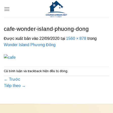
Bỏ
qua
nội
dung
cafe-wonder-island-phuong-dong
Được xuất bản vào
22/09/2020
tại
1560 × 878
trong
Wonder Island Phương Đông
Cả bình luận và trackback hiện đều bị đóng.
←
Trước
Tiếp theo
→