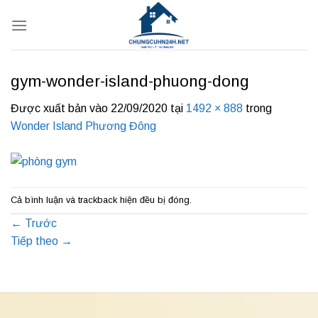
Bỏ
qua
nội
dung
gym-wonder-island-phuong-dong
Được xuất bản vào
22/09/2020
tại
1492 × 888
trong
Wonder Island Phương Đông
Cả bình luận và trackback hiện đều bị đóng.
←
Trước
Tiếp theo
→