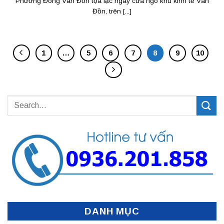
Phương Đông Vân Đồn tọa lạc ngay cửa ngõ khu kinh tế Vân
Đồn, trên [...]
1
…
5
6
7
8
9
10
DANH MỤC