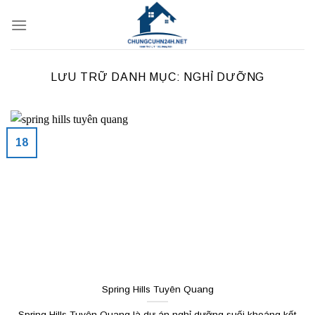
Bỏ
qua
nội
dung
LƯU TRỮ DANH MỤC:
NGHỈ DƯỠNG
18
Spring Hills Tuyên Quang
Spring Hills Tuyên Quang là dự án nghỉ dưỡng suối khoáng kết