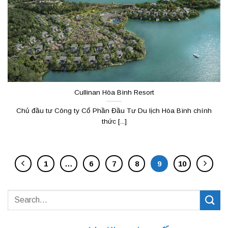
Cullinan Hòa Bình Resort
Chủ đầu tư Công ty Cổ Phần Đầu Tư Du lịch Hòa Bình chính
thức [...]
1
…
6
7
8
9
10