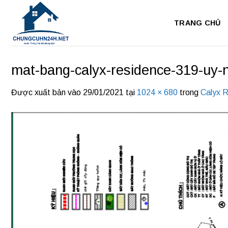
Bỏ
qua
TRANG CHỦ
nội
dung
mat-bang-calyx-residence-319-uy-
Được xuất bản vào
29/01/2021
tại
1024 × 680
trong
Calyx 