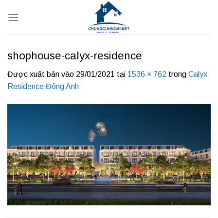
Bỏ
qua
nội
dung
shophouse-calyx-residence
Được xuất bản vào
29/01/2021
tại
1536 × 762
trong
Calyx
Residence Đông Anh