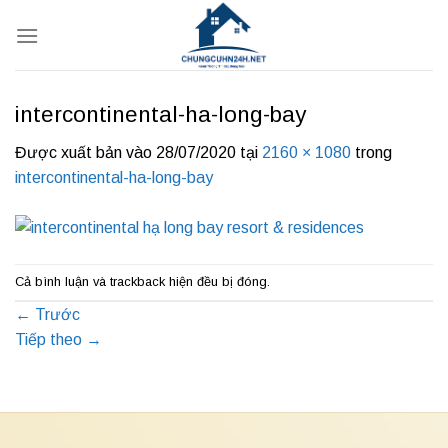
Bỏ
qua
nội
dung
intercontinental-ha-long-bay
Được xuất bản vào
28/07/2020
tại
2160 × 1080
trong
intercontinental-ha-long-bay
Cả bình luận và trackback hiện đều bị đóng.
←
Trước
Tiếp theo
→